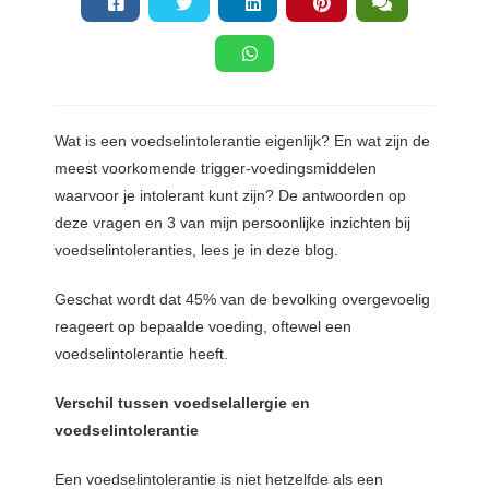
s kan de
e niet
oneren.
ieken
Wat is een voedselintolerantie eigenlijk? En wat zijn de
ische
s worden
meest voorkomende trigger-voedingsmiddelen
kt om
waarvoor je intolerant kunt zijn? De antwoorden op
em
deze vragen en 3 van mijn persoonlijke inzichten bij
tie te
voedselintoleranties, lees je in deze blog.
elen over
drag van
Geschat wordt dat 45% van de bevolking overgevoelig
zoeker op
reageert op bepaalde voeding, oftewel een
site.
voedselintolerantie heeft.
ing
Verschil tussen voedselallergie en
ingcookies
voedselintolerantie
 gebruikt
Een voedselintolerantie is niet hetzelfde als een
oekers te