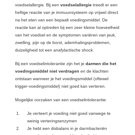
voedselallergie. Bij een
voedselallergie
treedt er een
 op de
heftige reactie van je immuunsysteem op vrijwel direct
e. Hierdoor
 website-
na het eten van een bepaalt voedingsmiddel. De
ren
reactie kan al optreden bij een zeer kleine hoeveelheid
nte
van het voedsel en de symptomen variëren van jeuk,
enties
zwelling, pijn op de borst, ademhalingsproblemen,
gebaseerd
duizeligheid tot een anafylactische shock.
 gedrag van
ezoeker.
Bij een voedselintolerantie zijn het je
darmen die het
voedingsmiddel niet verdragen
en de klachten
ontstaan wanneer je het voedingsmiddel (oftewel
uren
trigger-voedingsmiddel) niet goed kan verteren.
Mogelijke oorzaken van een voedselintolerantie:
Je verteert je voeding niet goed vanwege te
weinig verteringsenzymen
Je hebt een disbalans in je darmbacteriën