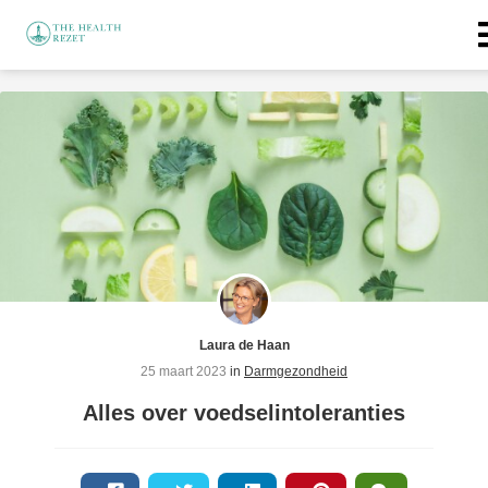
ngen
 policy
oneel
onele
s zijn
kelijk om
Laura de Haan
bsite te
25 maart 2023
in
Darmgezondheid
ken. Ze
Alles over voedselintoleranties
 gebruikt
asisfuncties
der deze