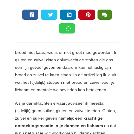
s kan de
e niet
oneren.
ieken
ische
s worden
Brood met kaas, wie is er niet groot mee geworden. In
kt om
gluten en zuivel zitten opium-achtige stoffen die ons
em
een fijn gevoel geven en daarom kan het lastig zijn
tie te
elen over
brood en zuivel te laten staan. In dit artikel leg ik je uit
drag van
wat het (tijdelijk) stoppen met brood en zuivel voor je
zoeker op
lichaam en mentale welbevinden kan betekenen.
site.
Als je darmklachten ervaart adviseer ik meestal
ing
(tijdelijk) geen suiker, gluten en zuivel te eten. Gluten,
ingcookies
zuivel en suiker geven namelijk een
krachtige
 gebruikt
ontstekingsreactie in je darmen en lichaam
en dat
oekers te
is nu net wat je wilt voorkomen bij darmklachten.