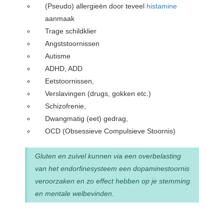
(Pseudo) allergieën door teveel
histamine
aanmaak
Trage schildklier
Angststoornissen
Autisme
ADHD, ADD
Eetstoornissen,
Verslavingen (drugs, gokken etc.)
Schizofrenie,
Dwangmatig (eet) gedrag,
OCD (Obsessieve Compulsieve Stoornis)
Gluten en zuivel kunnen via een overbelasting
van het endorfinesysteem een dopaminestoornis
veroorzaken en zo effect hebben op je stemming
en mentale welbevinden.