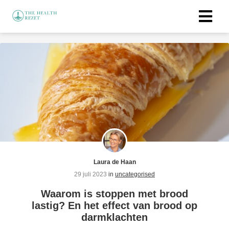
ngen
 policy
oneel
onele
s zijn
kelijk om
Laura de Haan
bsite te
29 juli 2023
in
uncategorised
ken. Ze
Waarom is stoppen met brood
 gebruikt
lastig? En het effect van brood op
asisfuncties
darmklachten
der deze