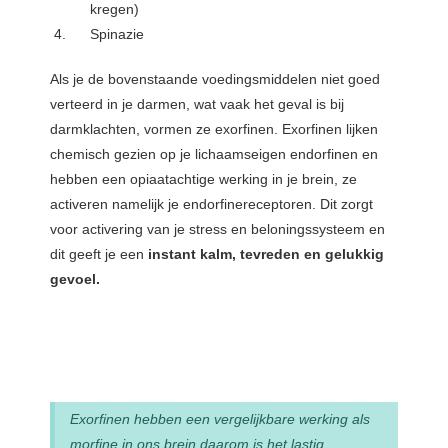
kregen)
Spinazie
Als je de bovenstaande voedingsmiddelen niet goed
verteerd in je darmen, wat vaak het geval is bij
darmklachten, vormen ze exorfinen. Exorfinen lijken
chemisch gezien op je lichaamseigen endorfinen en
hebben een opiaatachtige werking in je brein, ze
activeren namelijk je endorfinereceptoren. Dit zorgt
voor activering van je stress en beloningssysteem en
dit geeft je een
instant kalm, tevreden en gelukkig
gevoe
l.
Exorfinen hebben een vergelijkbare werking als
morfine in ons brein daarom is het lastig