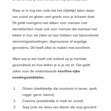
 op de
e. Hierdoor
Maar er is nog een rede dat het (tijdelijk) laten staan
 website-
van zuivel en gluten veel goeds voor je lichaam doet.
ren
Dit geldt overigens niet alleen voor mensen met
nte
darmklachten maar ook voor mensen die mentaal niet
enties
lekker in hun vel zitten en last hebben van bijvoorbeeld
gebaseerd
stemmingswisselingen, depressieve of angstige
 gedrag van
gevoelens. Dit heeft alles te maken met exorfinen.
ezoeker.
Want wat je eet heeft ook invloed op je mentale
gezondheid en hoe lekker je in je vel zit. Dat geldt
uren
zeker voor de onderstaande
exorfine-rijke
voedingsmiddelen
;
Gluten (eiwitdeeltje dat voorkomt in tarwe, spelt,
rogge, gerst, kamut)
Caseïne (eiwitdeeltje in melk en zuivel)
Soja (ook via vlees van dieren die soja gevoerd