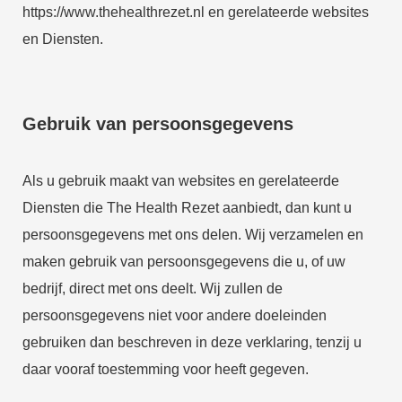
https://www.thehealthrezet.nl en gerelateerde websites
 op de
e. Hierdoor
en Diensten.
 website-
ren
nte
Gebruik van persoonsgegevens
enties
gebaseerd
 gedrag van
Als u gebruik maakt van websites en gerelateerde
ezoeker.
Diensten die The Health Rezet aanbiedt, dan kunt u
persoonsgegevens met ons delen. Wij verzamelen en
uren
maken gebruik van persoonsgegevens die u, of uw
bedrijf, direct met ons deelt. Wij zullen de
persoonsgegevens niet voor andere doeleinden
gebruiken dan beschreven in deze verklaring, tenzij u
daar vooraf toestemming voor heeft gegeven.