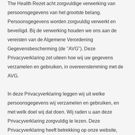
s kan de
The Health Rezet acht zorgvuldige verwerking van
e niet
persoonsgegevens van het grootste belang.
oneren.
Persoonsgegevens worden zorgvuldig verwerkt en
ieken
beveiligd. Bij de verwerking houden we ons aan de
ische
vereisten van de Algemene Verordening
s worden
Gegevensbescherming (de "AVG"). Deze
kt om
Privacyverklaring zet uiteen hoe wij uw gegevens
em
verzamelen en gebruiken, in overeenstemming met de
tie te
elen over
AVG.
drag van
zoeker op
In deze Privacyverklaring leggen wij uit welke
site.
persoonsgegevens wij verzamelen en gebruiken, en
ing
met welk doel wij dat doen. Wij raden u aan deze
ingcookies
Privacyverklaring zorgvuldig te lezen. Deze
 gebruikt
Privacyverklaring heeft betrekking op onze website,
oekers te