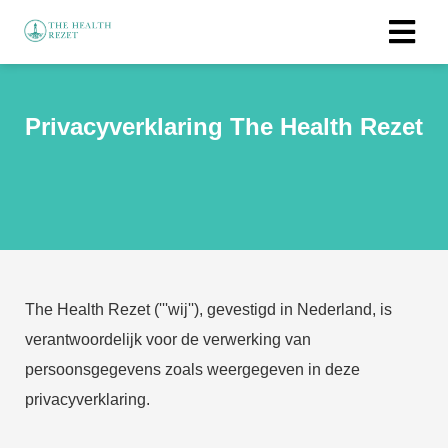
ngen
Privacyverklaring The Health Rezet
 policy
oneel
onele
s zijn
The Health Rezet ('''wij''), gevestigd in Nederland, is
kelijk om
bsite te
verantwoordelijk voor de verwerking van
ken. Ze
persoonsgegevens zoals weergegeven in deze
 gebruikt
privacyverklaring.
asisfuncties
der deze